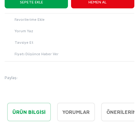
SEPETE EKLE
HEMEN AL
Yorum Yaz
Tavsiye Et
Fiyatı Düşünce Haber Ver
Paylaş:
ÜRÜN BILGISI
YORUMLAR
ÖNERILERINI