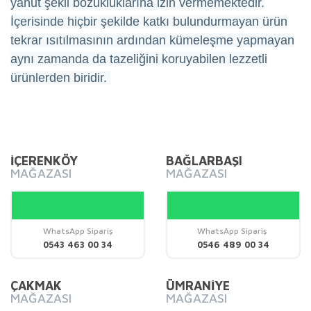
yahut şekil bozukluklarına izin vermemektedir.
İçerisinde hiçbir şekilde katkı bulundurmayan ürün
tekrar ısıtılmasının ardından kümeleşme yapmayan
aynı zamanda da tazeliğini koruyabilen lezzetli
ürünlerden biridir.
Bu ürünün fiyat bilgisi, resim, ürün açıklamalarında ve diğer
konularda yetersiz gördüğünüz noktaları öneri formunu
Bu ürüne ilk yorumu siz yapın!
kullanarak tarafımıza iletebilirsiniz.
Görüş ve önerileriniz için teşekkür ederiz.
İÇERENKÖY
BAĞLARBAŞI
MAĞAZASI
MAĞAZASI
Yorum Yaz
Ürün resmi kalitesiz, bozuk veya görüntülenemiyor.
Ürün açıklamasında eksik bilgiler bulunuyor.
Ürün bilgilerinde hatalar bulunuyor.
WhatsApp Sipariş
WhatsApp Sipariş
0543 463 00 34
0546 489 00 34
Ürün fiyatı diğer sitelerden daha pahalı.
Bu ürüne benzer farklı alternatifler olmalı.
ÇAKMAK
ÜMRANİYE
MAĞAZASI
MAĞAZASI