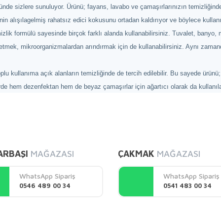
sizlere sunuluyor. Ürünü; fayans, lavabo ve çamaşırlarınızın temizliğinde güv
nin alışılagelmiş rahatsız edici kokusunu ortadan kaldırıyor ve böylece kullanı
zlik formülü sayesinde birçok farklı alanda kullanabilirsiniz. Tuvalet, banyo,
kte etmek, mikroorganizmalardan arındırmak için de kullanabilirsiniz. Aynı zam
u kullanıma açık alanların temizliğinde de tercih edilebilir. Bu sayede ürünü; 
 hem dezenfektan hem de beyaz çamaşırlar için ağartıcı olarak da kullanılab
diğer konularda yetersiz gördüğünüz noktaları öneri formunu kullanarak tarafı
Bu ürüne ilk yorumu siz yapın!
ARBAŞI
MAĞAZASI
ÇAKMAK
MAĞAZASI
Yorum Yaz
WhatsApp Sipariş
WhatsApp Sipariş
0546 489 00 34
0541 483 00 34