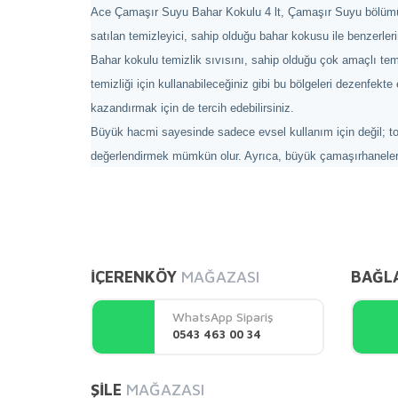
Ace Çamaşır Suyu Bahar Kokulu 4 lt, Çamaşır Suyu bölümünde 
satılan temizleyici, sahip olduğu bahar kokusu ile benzerleri
Bahar kokulu temizlik sıvısını, sahip olduğu çok amaçlı temi
temizliği için kullanabileceğiniz gibi bu bölgeleri dezenfe
kazandırmak için de tercih edebilirsiniz.
Büyük hacmi sayesinde sadece evsel kullanım için değil; topl
değerlendirmek mümkün olur. Ayrıca, büyük çamaşırhanelerde
Bu ürünün fiyat bilgisi, resim, ürün açıklamalarında ve 
Görüş ve önerileriniz için teşekkür ederiz.
İÇERENKÖY
MAĞAZASI
BAĞL
Ürün resmi kalitesiz, bozuk veya görüntülenemiyor.
Ürün açıklamasında eksik bilgiler bulunuyor.
WhatsApp Sipariş
Ürün bilgilerinde hatalar bulunuyor.
0543 463 00 34
Ürün fiyatı diğer sitelerden daha pahalı.
Bu ürüne benzer farklı alternatifler olmalı.
ŞİLE
MAĞAZASI