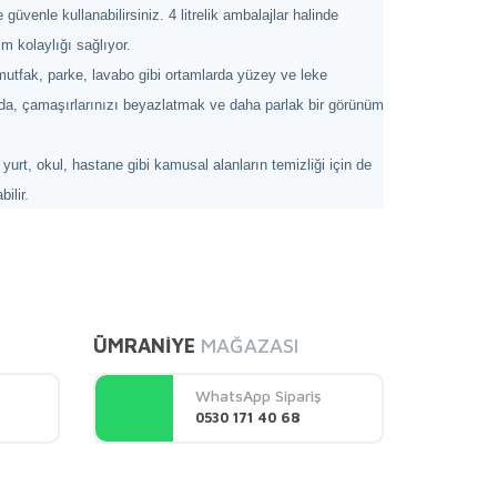
enle kullanabilirsiniz. 4 litrelik ambalajlar halinde
m kolaylığı sağlıyor.
 mutfak, parke, lavabo gibi ortamlarda yüzey ve leke
anda, çamaşırlarınızı beyazlatmak ve daha parlak bir görünüm
yurt, okul, hastane gibi kamusal alanların temizliği için de
ilir.
mıza iletebilirsiniz.
ÜMRANİYE
MAĞAZASI
WhatsApp Sipariş
0530 171 40 68