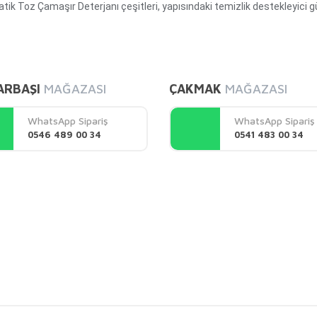
k Toz Çamaşır Deterjanı çeşitleri, yapısındaki temizlik destekleyici gü
diğer konularda yetersiz gördüğünüz noktaları öneri formunu kullanarak tarafı
Bu ürüne ilk yorumu siz yapın!
ARBAŞI
MAĞAZASI
ÇAKMAK
MAĞAZASI
Yorum Yaz
WhatsApp Sipariş
WhatsApp Sipariş
0546 489 00 34
0541 483 00 34
Gönder