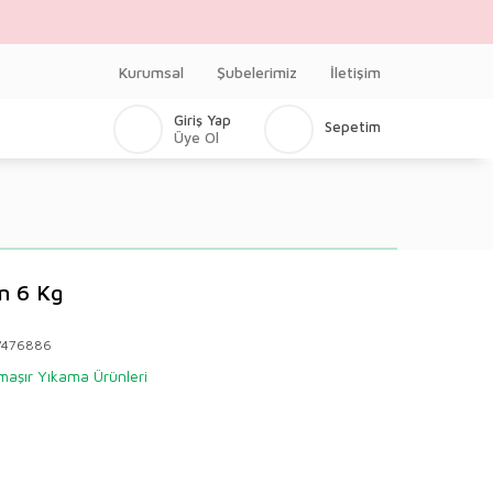
Kurumsal
Şubelerimiz
İletişim
Giriş Yap
Sepetim
Üye Ol
in 6 Kg
V476886
aşır Yıkama Ürünleri