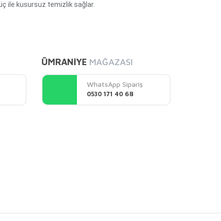
ç ile kusursuz temizlik sağlar.
mıza iletebilirsiniz.
ÜMRANİYE
MAĞAZASI
WhatsApp Sipariş
0530 171 40 68