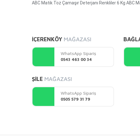
ABC Matik Toz Çamaşır Deterjanı Renkliler 6 Kg ABC Mati
Bu ürünün fiyat bilgisi, resim, ürün açıklamalarında ve 
Görüş ve önerileriniz için teşekkür ederiz.
İÇERENKÖY
MAĞAZASI
BAĞL
Ürün resmi kalitesiz, bozuk veya görüntülenemiyor.
Ürün açıklamasında eksik bilgiler bulunuyor.
WhatsApp Sipariş
Ürün bilgilerinde hatalar bulunuyor.
0543 463 00 34
Ürün fiyatı diğer sitelerden daha pahalı.
Bu ürüne benzer farklı alternatifler olmalı.
ŞİLE
MAĞAZASI
WhatsApp Sipariş
0505 579 31 79