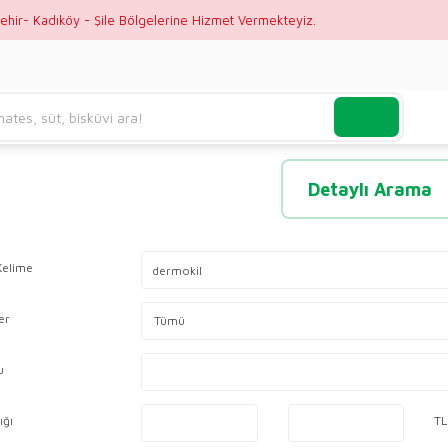
ehir- Kadıköy - Şile Bölgelerine Hizmet Vermekteyiz.
Detaylı Arama
Kelime
er
u
ığı
TL