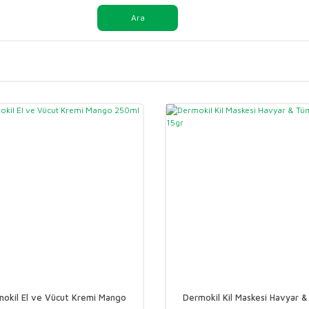
Ara
okil El ve Vücut Kremi Mango
Dermokil Kil Maskesi Havyar 
250ml
Cilt 15gr