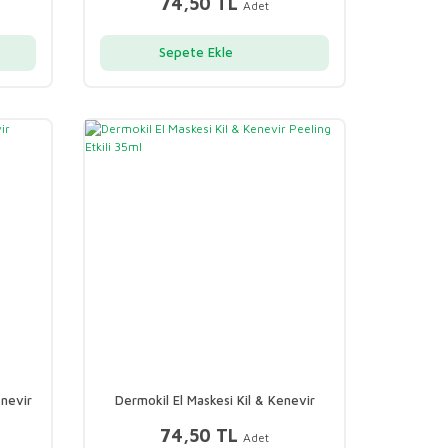
74,50 TL
Adet
Sepete Ekle
enevir
Dermokil El Maskesi Kil & Kenevir
Peeling Etkili 35ml
74,50 TL
Adet